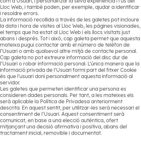
com a Usuari, i personalitzar la seva experiència i l’ús del
Lloc Web, i també poden, per exemple, ajudar a identificar
i resoldre errors.
La informació recollida a través de les galetes pot incloure
la data i hora de visites al Lloc Web, les pàgines visionades,
el temps que ha estat al Lloc Web i els llocs visitats just
abans i després. Tot i això, cap galeta permet que aquesta
mateixa pugui contactar amb el número de telèfon de
l’Usuari o amb qualsevol altre mitjà de contacte personal.
Cap galeta no pot extreure informació del disc dur de
l’Usuari o robar informació personal. L’única manera que la
informació privada de l’Usuari formi part del fitxer Cookie
és que l’usuari doni personalment aquesta informació al
servidor.
Les galetes que permeten identificar una persona es
consideren dades personals. Per tant, a les mateixes els
serà aplicable la Política de Privadesa anteriorment
descrita. En aquest sentit, per utilitzar-les serà necessari el
consentiment de l’Usuari. Aquest consentiment serà
comunicat, en base a una elecció autèntica, ofert
mitjançant una decisió afirmativa i positiva, abans del
tractament inicial, removible i documentat.