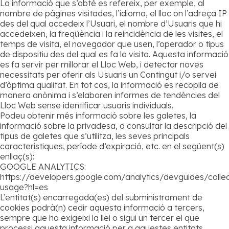
La informació que s’obté es refereix, per exemple, al
nombre de pàgines visitades, l’idioma, el lloc on l’adreça IP
des del qual accedeix l’Usuari, el nombre d’Usuaris que hi
accedeixen, la freqüència i la reincidència de les visites, el
temps de visita, el navegador que usen, l’operador o tipus
de dispositiu des del qual es fa la visita. Aquesta informació
es fa servir per millorar el Lloc Web, i detectar noves
necessitats per oferir als Usuaris un Contingut i/o servei
d’òptima qualitat. En tot cas, la informació es recopila de
manera anònima i s’elaboren informes de tendències del
Lloc Web sense identificar usuaris individuals.
Podeu obtenir més informació sobre les galetes, la
informació sobre la privadesa, o consultar la descripció del
tipus de galetes que s’utilitza, les seves principals
característiques, període d’expiració, etc. en el següent(s)
enllaç(s):
GOOGLE ANALYTICS:
https://developers.google.com/analytics/devguides/collec
usage?hl=es
L’entitat(s) encarregada(es) del subministrament de
cookies podrà(n) cedir aquesta informació a tercers,
sempre que ho exigeixi la llei o sigui un tercer el que
processi aquesta informació per a aquestes entitats.