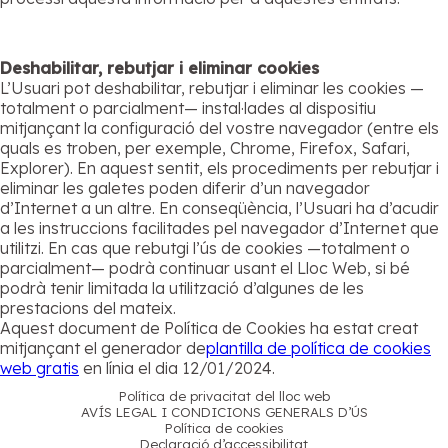
Deshabilitar, rebutjar i eliminar cookies
L’Usuari pot deshabilitar, rebutjar i eliminar les cookies —
totalment o parcialment— instal·lades al dispositiu
mitjançant la configuració del vostre navegador (entre els
quals es troben, per exemple, Chrome, Firefox, Safari,
Explorer). En aquest sentit, els procediments per rebutjar i
eliminar les galetes poden diferir d’un navegador
d’Internet a un altre. En conseqüència, l’Usuari ha d’acudir
a les instruccions facilitades pel navegador d’Internet que
utilitzi. En cas que rebutgi l’ús de cookies —totalment o
parcialment— podrà continuar usant el Lloc Web, si bé
podrà tenir limitada la utilització d’algunes de les
prestacions del mateix.
Aquest document de Política de Cookies ha estat creat
mitjançant el generador de
plantilla de política de cookies
web gratis
en línia el dia 12/01/2024.
Política de privacitat del lloc web
AVÍS LEGAL I CONDICIONS GENERALS D’ÚS
Política de cookies
Declaració d’accessibilitat